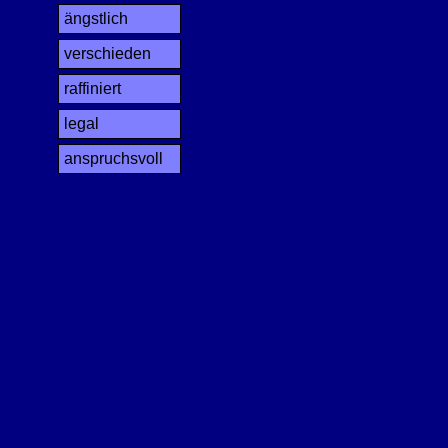
ängstlich
verschieden
raffiniert
legal
anspruchsvoll