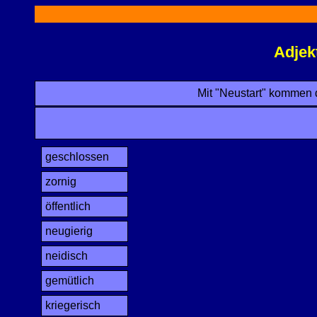
Adjek
Mit "Neustart" kommen 
geschlossen
zornig
öffentlich
neugierig
neidisch
gemütlich
kriegerisch