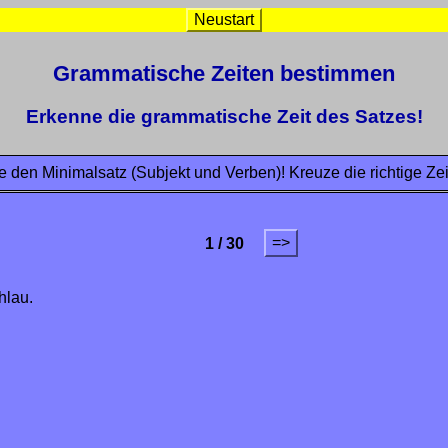
Neustart
Grammatische Zeiten bestimmen
Erkenne die grammatische Zeit des Satzes!
e den Minimalsatz (Subjekt und Verben)! Kreuze die richtige Zei
=>
1 / 30
hlau.